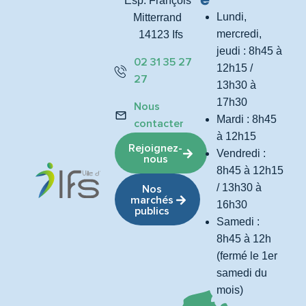
Esp. François
Lundi,
Mitterrand
mercredi,
14123 Ifs
jeudi : 8h45 à
02 31 35 27
12h15 /
27
13h30 à
17h30
Nous
Mardi : 8h45
contacter
à 12h15
Rejoignez-
Vendredi :
nous
8h45 à 12h15
/ 13h30 à
Nos
marchés
16h30
publics
Samedi :
8h45 à 12h
(fermé le 1er
samedi du
mois)