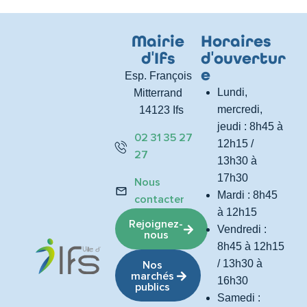
Mairie
Horaires
d
'
Ifs
d
'
ouvertur
e
Esp. François
Lundi,
Mitterrand
mercredi,
14123 Ifs
jeudi : 8h45 à
02 31 35 27
12h15 /
27
13h30 à
17h30
Nous
Mardi : 8h45
contacter
à 12h15
Rejoignez-
Vendredi :
nous
8h45 à 12h15
/ 13h30 à
Nos
marchés
16h30
publics
Samedi :