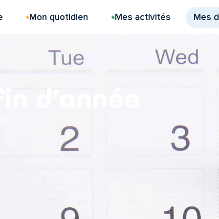
e
Mon quotidien
Mes activités
Mes 
fin d’année
née