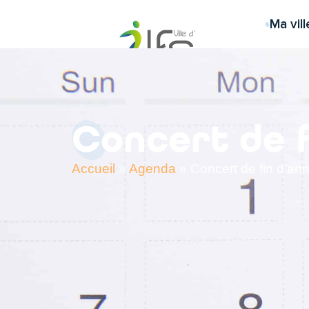
contenu
principal
Ma vill
Concert de 
Accueil
»
Agenda
»
Concert de fin d’an