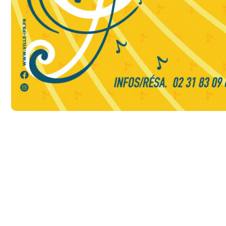
Mairie d
'
Ifs
Esp. François Mitterran
14123 Ifs
02 31 35 27 27