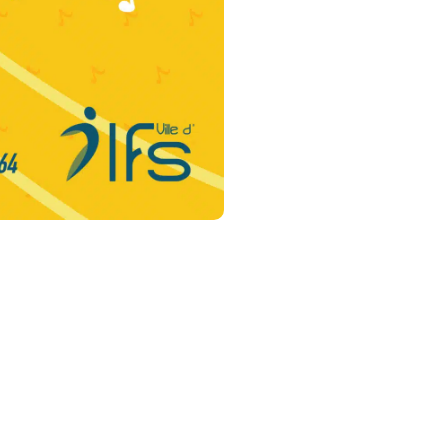
Horaires
d
'
ouverture
d
Lundi, mercredi, jeudi :
8h45 à 12h15 / 13h30 à
17h30