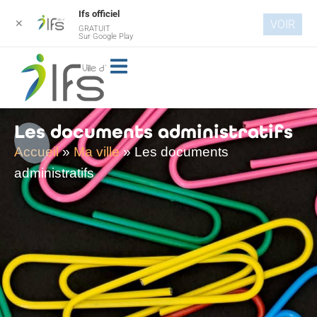
Ifs officiel
✕
VOIR
GRATUIT
Aller au
Sur Google Play
contenu
principal
Les documents administratifs
Accueil
»
Ma ville
»
Les documents
administratifs