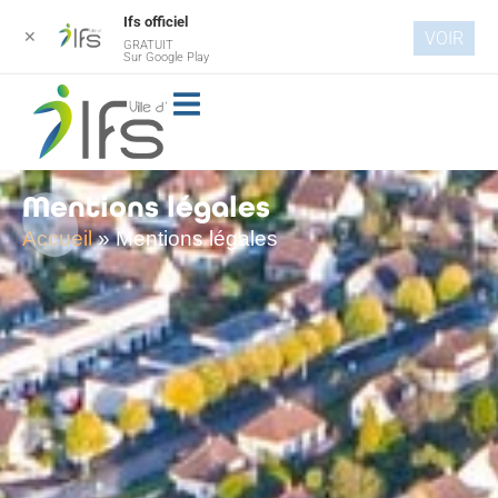
Ifs officiel
✕
VOIR
GRATUIT
Aller au
Sur Google Play
contenu
principal
Mentions légales
Accueil
»
Mentions légales