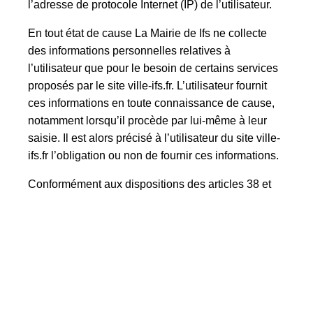
l’adresse de protocole Internet (IP) de l’utilisateur.
En tout état de cause La Mairie de Ifs ne collecte
des informations personnelles relatives à
l’utilisateur que pour le besoin de certains services
proposés par le site ville-ifs.fr. L’utilisateur fournit
ces informations en toute connaissance de cause,
notamment lorsqu’il procède par lui-même à leur
saisie. Il est alors précisé à l’utilisateur du site ville-
ifs.fr l’obligation ou non de fournir ces informations.
Conformément aux dispositions des articles 38 et
suivants de la loi 78-17 du 6 janvier 1978 relative à
l’informatique, aux fichiers et aux libertés, tout
utilisateur dispose d’un droit d’accès, de
rectification et d’opposition aux données
personnelles le concernant, en effectuant sa
demande écrite et signée, accompagnée d’une
copie du titre d’identité avec signature du titulaire de