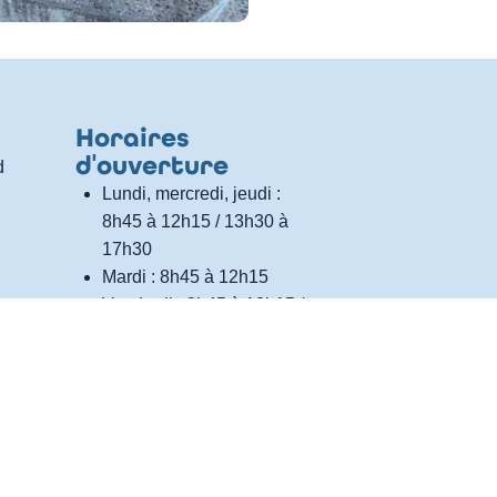
Horaires
d
'
ouverture
d
Lundi, mercredi, jeudi :
8h45 à 12h15 / 13h30 à
17h30
Mardi : 8h45 à 12h15
Vendredi : 8h45 à 12h15 /
13h30 à 16h30
Samedi : 8h45 à 12h
s
(fermé le 1er samedi du
mois)