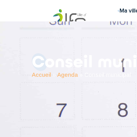
contenu
principal
Ma vill
Conseil muni
Accueil
»
Agenda
»
Conseil municipal