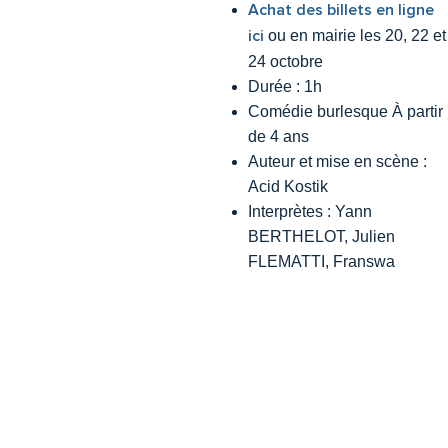
Achat des billets en ligne
ici
ou en mairie les 20, 22 et
24 octobre
Durée : 1h
Comédie burlesque À partir
de 4 ans
Auteur et mise en scène :
Acid Kostik
Interprètes : Yann
BERTHELOT, Julien
FLEMATTI, Franswa
HENRY-LESCÈNE,
Grégoire SERRES
Mairie
Horaires
d
'
Ifs
d
'
ouvertur
e