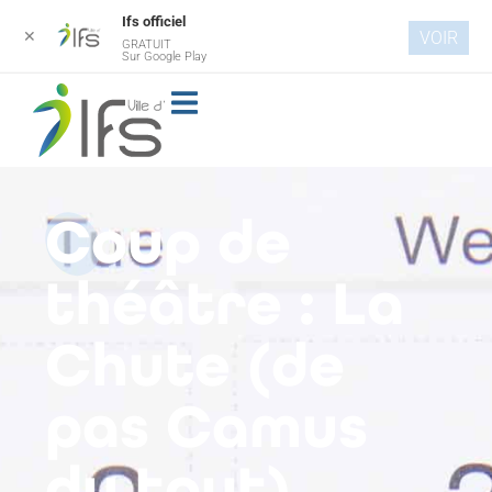
Ifs officiel
✕
VOIR
GRATUIT
Aller au
Sur Google Play
contenu
principal
Coup de
théâtre : La
Chute (de
pas Camus
du tout)