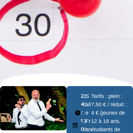
2
2
S
Tarifs : plein :
4
0
all
7,50 € / réduit :
/
:
e
4 € (jeunes de
1
3
Fr
12 à 18 ans,
0
0
an
étudiants de