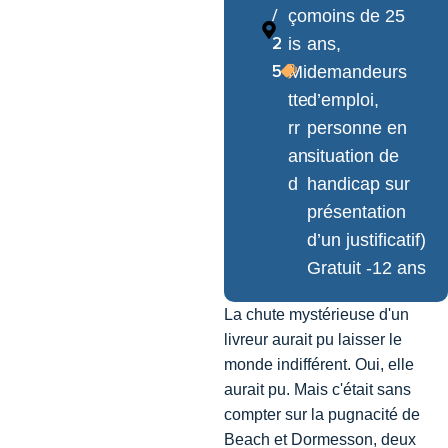
/
ço
moins de 25
2
is
ans,
5
Mi
demandeurs
tte
d’emploi,
rr
personne en
an
situation de
d
handicap sur
présentation
d’un justificatif)
Gratuit -12 ans
La chute mystérieuse d'un
livreur aurait pu laisser le
monde indifférent. Oui, elle
aurait pu. Mais c'était sans
compter sur la pugnacité de
Beach et Dormesson, deux