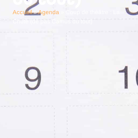
Accueil
»
Agenda
»
Coup de théâtre : La
Chute (de pas Camus du tout)