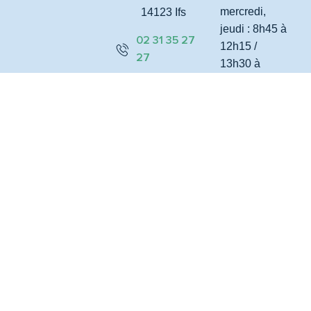
mercredi,
14123 Ifs
jeudi : 8h45 à
02 31 35 27
12h15 /
27
13h30 à
17h30
Nous
Mardi : 8h45
contacter
à 12h15
Rejoignez-
Vendredi :
nous
8h45 à 12h15
/ 13h30 à
Nos
marchés
16h30
publics
Samedi :
8h45 à 12h
(fermé le 1er
samedi du
mois)