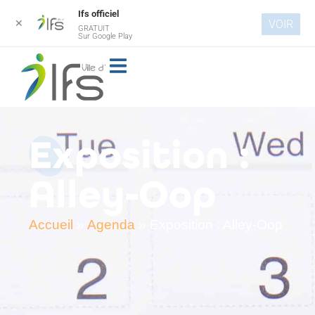
Ifs officiel
✕
VOIR
GRATUIT
Aller au
Sur Google Play
contenu
principal
Exposition :
Alley-Oop
Accueil
»
Agenda
»
Exposition : Alley-Oop