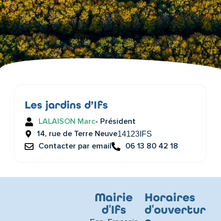
Les jardins d’Ifs
LALAISON Marc
- Président
14, rue de Terre Neuve
14123
IFS
Contacter par email
06 13 80 42 18
Mairie
Horaires
d
'
Ifs
d
'
ouvertur