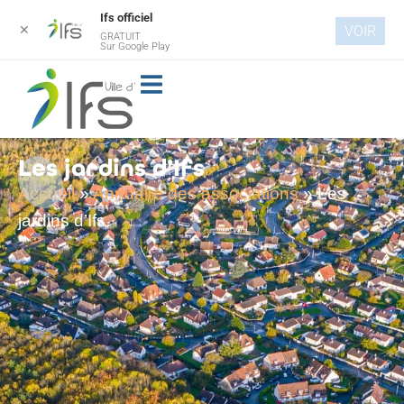
Ifs officiel
✕
VOIR
GRATUIT
Aller au
Sur Google Play
contenu
principal
Les jardins d’Ifs
Accueil
»
Annuaire des associations
»
Les
jardins d’Ifs