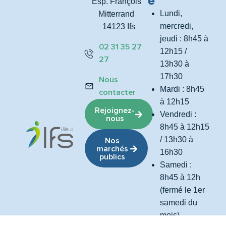
e
Esp. François
Lundi,
Mitterrand
mercredi,
14123 Ifs
jeudi : 8h45 à
02 31 35 27
12h15 /
27
13h30 à
17h30
Nous
Mardi : 8h45
contacter
à 12h15
Rejoignez-
Vendredi :
nous
8h45 à 12h15
/ 13h30 à
Nos
marchés
16h30
publics
Samedi :
8h45 à 12h
(fermé le 1er
samedi du
mois)