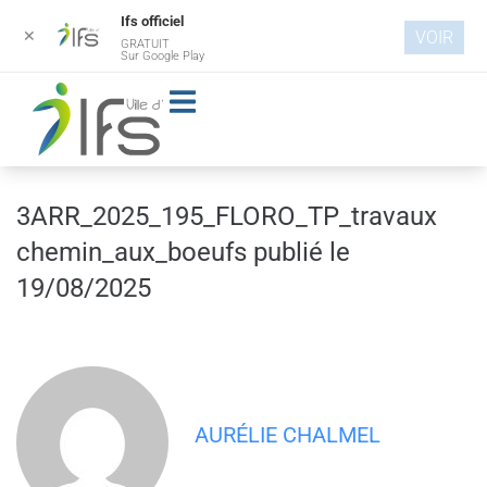
Ifs officiel
✕
VOIR
GRATUIT
Aller au
Sur Google Play
contenu
principal
3ARR_2025_195_FLORO_TP_travaux
chemin_aux_boeufs publié le
19/08/2025
AURÉLIE CHALMEL