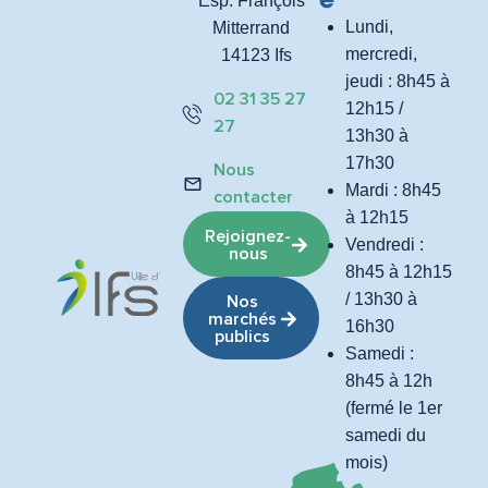
Esp. François
Lundi,
Mitterrand
mercredi,
14123 Ifs
jeudi : 8h45 à
02 31 35 27
12h15 /
27
13h30 à
17h30
Nous
Mardi : 8h45
contacter
à 12h15
Rejoignez-
Vendredi :
nous
8h45 à 12h15
/ 13h30 à
Nos
marchés
16h30
publics
Samedi :
8h45 à 12h
(fermé le 1er
samedi du
mois)