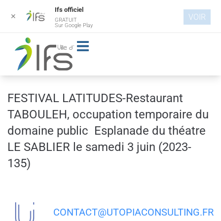
Ifs officiel
✕
VOIR
GRATUIT
Aller au
Sur Google Play
contenu
principal
FESTIVAL LATITUDES-Restaurant
TABOULEH, occupation temporaire du
domaine public Esplanade du théatre
LE SABLIER le samedi 3 juin (2023-
135)
CONTACT@UTOPIACONSULTING.FR