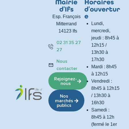
Mairie
Horaires
d
'
Ifs
d
'
ouvertur
e
Esp. François
Lundi,
Mitterrand
mercredi,
14123 Ifs
jeudi : 8h45 à
02 31 35 27
12h15 /
27
13h30 à
17h30
Nous
Mardi : 8h45
contacter
à 12h15
Rejoignez-
Vendredi :
nous
8h45 à 12h15
/ 13h30 à
Nos
marchés
16h30
publics
Samedi :
8h45 à 12h
(fermé le 1er