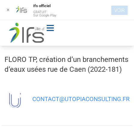
Ifs officiel
✕
VOIR
GRATUIT
Aller au
Sur Google Play
contenu
principal
FLORO TP, création d’un branchements
d’eaux usées rue de Caen (2022-181)
CONTACT@UTOPIACONSULTING.FR