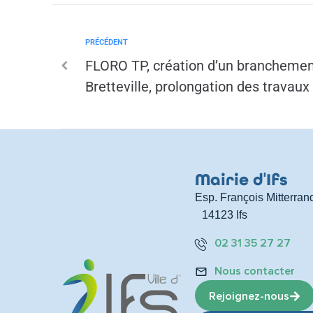
PRÉCÉDENT
FLORO TP, création d’un branchemen
Bretteville, prolongation des travau
Mairie d
'
Ifs
Esp. François Mitterran
14123 Ifs
02 31 35 27 27
Nous contacter
Rejoignez-nous