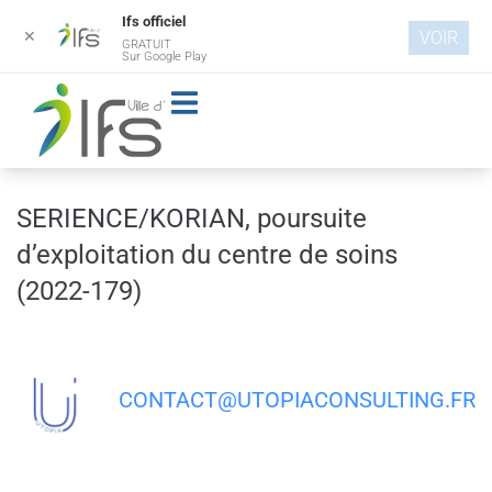
Ifs officiel
✕
VOIR
GRATUIT
Aller au
Sur Google Play
contenu
principal
SERIENCE/KORIAN, poursuite
d’exploitation du centre de soins
(2022-179)
CONTACT@UTOPIACONSULTING.FR