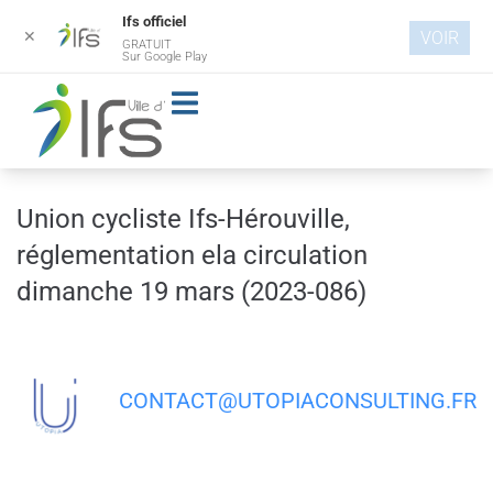
Ifs officiel
✕
VOIR
GRATUIT
Aller au
Sur Google Play
contenu
principal
Union cycliste Ifs-Hérouville,
réglementation ela circulation
dimanche 19 mars (2023-086)
CONTACT@UTOPIACONSULTING.FR