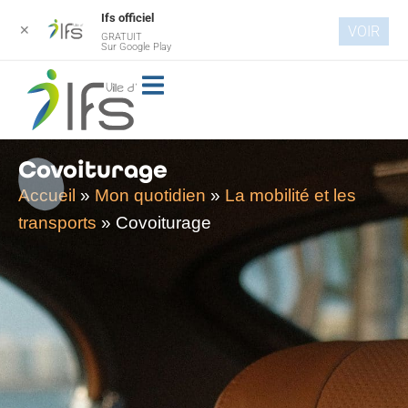
Ifs officiel
✕
VOIR
GRATUIT
Aller au
Sur Google Play
contenu
principal
Covoiturage
Accueil
»
Mon quotidien
»
La mobilité et les
transports
»
Covoiturage