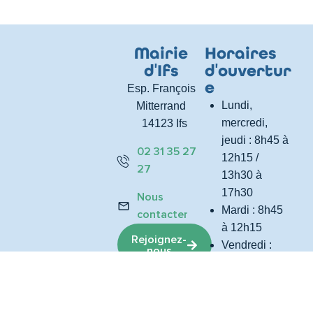
Mairie
Horaires
d
'
Ifs
d
'
ouvertur
e
Esp. François
Lundi,
Mitterrand
mercredi,
14123 Ifs
jeudi : 8h45 à
02 31 35 27
12h15 /
27
13h30 à
17h30
Nous
Mardi : 8h45
contacter
à 12h15
Rejoignez-
Vendredi :
nous
8h45 à 12h15
/ 13h30 à
Nos
marchés
16h30
publics