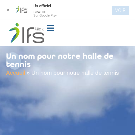
Ifs officiel
✕
VOIR
GRATUIT
Aller au
Sur Google Play
contenu
principal
Un nom pour notre halle de
tennis
Accueil
»
Un nom pour notre halle de tennis